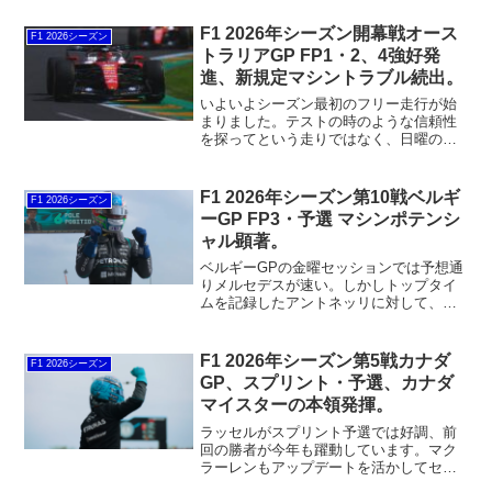
F1 2026年シーズン開幕戦オース
F1 2026シーズン
トラリアGP FP1・2、4強好発
進、新規定マシントラブル続出。
いよいよシーズン最初のフリー走行が始
まりました。テストの時のような信頼性
を探ってという走りではなく、日曜の決
勝レースを想定したガチンコの走行とな
ります。その上でエネルギーマネジメン
トというこれまで以上に重要な要素を、
F1 2026年シーズン第10戦ベルギ
F1 2026シーズン
このフリー走行でどのように突き詰めて
ーGP FP3・予選 マシンポテンシ
いくのか？という点に私は焦点を当てて
ャル顕著。
います。
ベルギーGPの金曜セッションでは予想通
りメルセデスが速い。しかしトップタイ
ムを記録したアントネッリに対して、ラ
ッセルは1.2秒もの後れを取っている。マ
シンの問題なのかそれともドライバー自
身の問題なのか？今回もトップ4の戦闘力
F1 2026年シーズン第5戦カナダ
F1 2026シーズン
は高い、しかしアルピーヌ・RBといった
GP、スプリント・予選、カナダ
中団勢も食い込んできている。
マイスターの本領発揮。
ラッセルがスプリント予選では好調、前
回の勝者が今年も躍動しています。マク
ラーレンもアップデートを活かしてセカ
ンドローを占拠。フェラーリはアップデ