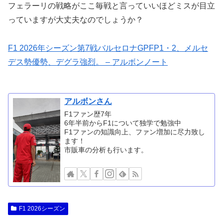
フェラーリの戦略がここ毎戦と言っていいほどミスが目立
っていますが大丈夫なのでしょうか？
F1 2026年シーズン第7戦バルセロナGPFP1・2、メルセ
デス勢優勢、デグラ強烈。 – アルボンノート
アルボンさん
F1ファン歴7年
6年半前からF1について独学で勉強中
F1ファンの知識向上、ファン増加に尽力致し
ます！
市販車の分析も行います。
F1 2026シーズン