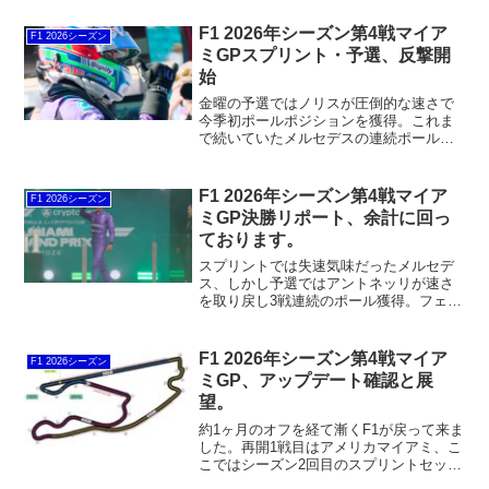
ート無しでのサードローは及第点と言っ
たところか？今回はマクラーレンのアッ
F1 2026年シーズン第4戦マイア
F1 2026シーズン
プデートを分析してからセッションの反
ミGPスプリント・予選、反撃開
省に入りましょう。
始
金曜の予選ではノリスが圧倒的な速さで
今季初ポールポジションを獲得。これま
で続いていたメルセデスの連続ポールを
止ました。メルセデスが見せていた圧倒
的な速さに少し陰りがあったように見え
ます。ルールが変更されてから最初のレ
F1 2026年シーズン第4戦マイア
F1 2026シーズン
ースセッション。スタートがどうなる
ミGP決勝リポート、余計に回っ
か？
ております。
スプリントでは失速気味だったメルセデ
ス、しかし予選ではアントネッリが速さ
を取り戻し3戦連続のポール獲得。フェル
スタッペンもアップデートが功を奏し今
季初のフロントロー獲得。しかし今回は
フェラーリとマクラーレンのレースペー
F1 2026年シーズン第4戦マイア
F1 2026シーズン
スが良い。アントネッリとフェルスタッ
ミGP、アップデート確認と展
ペンは先ずスタートを失敗しないことが
望。
重要になります。
約1ヶ月のオフを経て漸くF1が戻って来ま
した。再開1戦目はアメリカマイアミ、こ
こではシーズン2回目のスプリントセッシ
ョンとなっています。この1ヶ月間の間