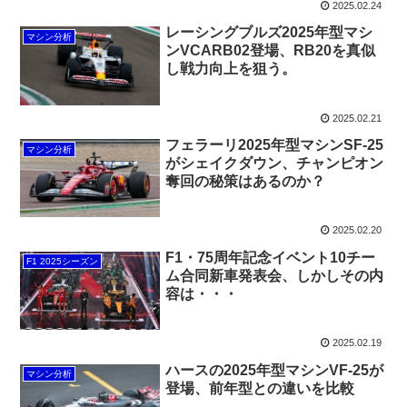
2025.02.24
レーシングブルズ2025年型マシ
マシン分析
ンVCARB02登場、RB20を真似
し戦力向上を狙う。
2025.02.21
フェラーリ2025年型マシンSF-25
マシン分析
がシェイクダウン、チャンピオン
奪回の秘策はあるのか？
2025.02.20
F1・75周年記念イベント10チー
F1 2025シーズン
ム合同新車発表会、しかしその内
容は・・・
2025.02.19
ハースの2025年型マシンVF-25が
マシン分析
登場、前年型との違いを比較