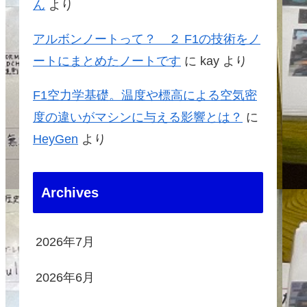
ん
より
アルボンノートって？ ２ F1の技術をノ
ートにまとめたノートです
に
kay
より
F1空力学基礎。温度や標高による空気密
度の違いがマシンに与える影響とは？
に
HeyGen
より
Archives
2026年7月
2026年6月