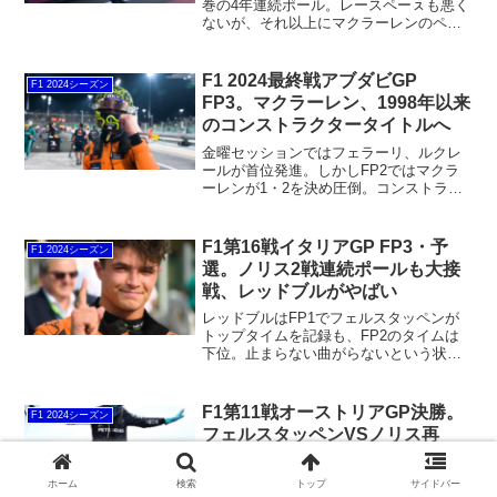
巻の4年連続ポール。レースペーㇲも悪く
ないが、それ以上にマクラーレンのペー
スが良い。しかしアゼルバイジャンでは
一度も勝てていないので、いい加減勝ち
たいところ。今週はレッドブルのペレス
F1 2024最終戦アブダビGP
F1 2024シーズン
がフェルスタッペン以上に調子が良い。
FP3。マクラーレン、1998年以来
久しぶりの表彰台に期待がかかります。
のコンストラクタータイトルへ
金曜セッションではフェラーリ、ルクレ
ールが首位発進。しかしFP2ではマクラ
ーレンが1・2を決め圧倒。コンストラク
タータイトル争いではフェラーリよりも
一歩前に出たような感じです。そして今
回は最後のFP3と予選。走りを見ている
F1第16戦イタリアGP FP3・予
F1 2024シーズン
限りではマクラーレンが頭一つ抜けた走
選。ノリス2戦連続ポールも大接
りを見せていますが、どうなるのか？
戦、レッドブルがやばい
レッドブルはFP1でフェルスタッペンが
トップタイムを記録も、FP2のタイムは
下位。止まらない曲がらないという状況
がセッションを通して続いた。アントネ
ッリはクラッシュの件が契約にどういう
影響を及ぼすか心配されたが、2025年メ
F1第11戦オーストリアGP決勝。
F1 2024シーズン
ルセデスのシートを勝ち取った。18歳で
フェルスタッペンVSノリス再
トップチームのシート獲得は純粋に凄い
び。まさかの逆転ラッセル今季初
ことです。
優勝。
フェルスタッペンが異次元の走りを見せ
ホーム
検索
トップ
サイドバー