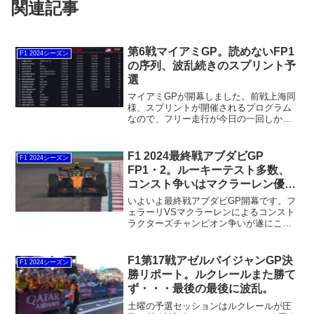
関連記事
第6戦マイアミGP。読めないFP1
F1 2024シーズン
の序列、波乱続きのスプリント予
選
マイアミGPが開幕しました。前戦上海同
様、スプリントが開催されるプログラム
なので、フリー走行が今日の一回しかあ
りません。路面グリップは中国ほど酷く
はないですが滑りやすい。走れば走るほ
ど路面が改善されるトラックエボリュー
F1 2024最終戦アブダビGP
F1 2024シーズン
ションが高いので、フリー走行の段階で
FP1・2。ルーキーテスト多数、
多く走ってもらう必要があります。
コンスト争いはマクラーレン優勢
か？
いよいよ最終戦アブダビGP開幕です。フ
ェラーリVSマクラーレンによるコンスト
ラクターズチャンピオン争いが遂にここ
で決着します。各チーム、ドライバーで
分けられたウイングセッティングがどう
左右していくのか？またFP1では多くの
F1第17戦アゼルバイジャンGP決
F1 2024シーズン
ルーキーがテスト走行するので、そうい
勝リポート。ルクレールまた勝て
ったところも決勝レースに影響が出そう
ず・・・最後の最後に波乱。
です。
土曜の予選セッションはルクレールが圧