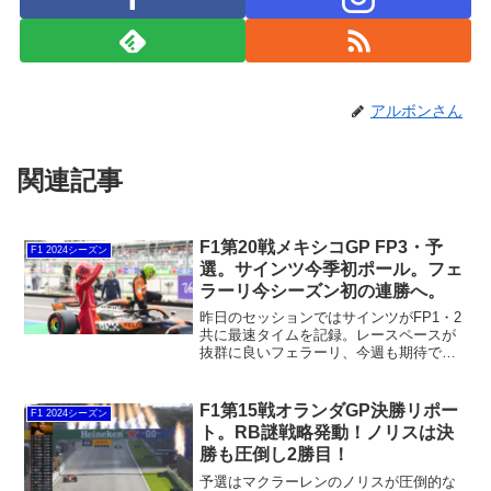
アルボンさん
関連記事
F1第20戦メキシコGP FP3・予
F1 2024シーズン
選。サインツ今季初ポール。フェ
ラーリ今シーズン初の連勝へ。
昨日のセッションではサインツがFP1・2
共に最速タイムを記録。レースペースが
抜群に良いフェラーリ、今週も期待でき
そうです。角田も2セッション連続の3番
手と好調ではあります。しかし、今回は
トラックエボリューションが強烈である
F1第15戦オランダGP決勝リポー
F1 2024シーズン
ことと、FP2はタイヤテストだったため
ト。RB謎戦略発動！ノリスは決
この結果はあてにはならないと思いま
勝も圧倒し2勝目！
す。
予選はマクラーレンのノリスが圧倒的な