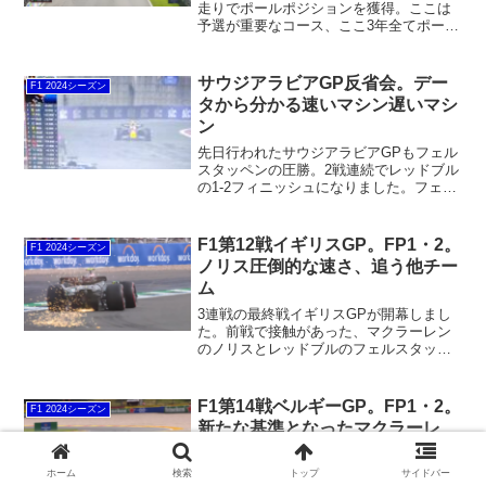
走りでポールポジションを獲得。ここは
予選が重要なコース、ここ3年全てポール
ポジションを取ったフェルスタッペンが
勝っていることからも予選の重要性は十
分に伺えるはず。しかしそのフェルスタ
サウジアラビアGP反省会。デー
F1 2024シーズン
ッペンは2番グリッドを獲得もノリスのタ
タから分かる速いマシン遅いマシ
イムからは大きく離され、地元4連覇に黄
ン
色信号が灯る。
先日行われたサウジアラビアGPもフェル
スタッペンの圧勝。2戦連続でレッドブル
の1-2フィニッシュになりました。フェラ
ーリは確かに速いがレッドブルの2台には
遠く及ばない。前回はそこそこのペース
だったRBは今回は全然ダメでした。何故
F1第12戦イギリスGP。FP1・2。
F1 2024シーズン
ダメだったのだろう・・・今回はデータ
ノリス圧倒的な速さ、追う他チー
を通して反省していきましょう。
ム
3連戦の最終戦イギリスGPが開幕しまし
た。前戦で接触があった、マクラーレン
のノリスとレッドブルのフェルスタッペ
ンは双方の話し合いで和解に向かった模
様です。オーストリアではアップデート
を入れてきたチームは少なかったもの
F1第14戦ベルギーGP。FP1・2。
F1 2024シーズン
の、今回のイギリスでは、大規模な変更
新たな基準となったマクラーレ
を加えたチームが目立っていました。
ン、上々の滑り出し
ホーム
検索
トップ
サイドバー
ベルギーGPが開幕しました。夏休み前最