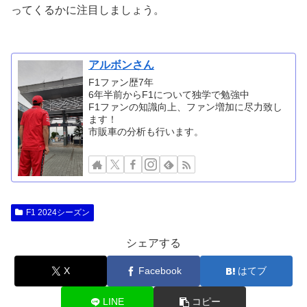
ってくるかに注目しましょう。
アルボンさん
F1ファン歴7年
6年半前からF1について独学で勉強中
F1ファンの知識向上、ファン増加に尽力致し
ます！
市販車の分析も行います。
F1 2024シーズン
シェアする
X
Facebook
はてブ
LINE
コピー