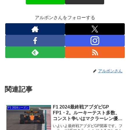
アルボンさんをフォローする
アルボンさん
関連記事
F1 2024最終戦アブダビGP
F1 2024シーズン
FP1・2。ルーキーテスト多数、
コンスト争いはマクラーレン優勢
か？
いよいよ最終戦アブダビGP開幕です。フ