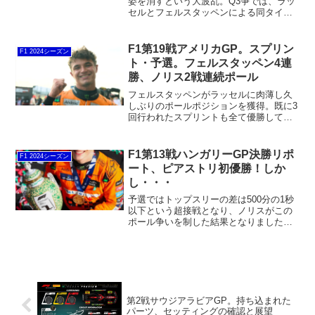
姿を消すという大波乱。Q3争では、ラッ
セルとフェルスタッペンによる同タイム
決着となり、先にタイムを記録していた
ラッセルが通算2度目のポールポジション
獲得となりました。カナダは比較的追い
F1第19戦アメリカGP。スプリン
F1 2024シーズン
抜きが容易なコースであり、決勝ともな
ト・予選。フェルスタッペン4連
れば荒れることが多いグランプリとして
勝、ノリス2戦連続ポール
も知られています。
フェルスタッペンがラッセルに肉薄し久
しぶりのポールポジションを獲得。既に3
回行われたスプリントも全て優勝してい
ます。一方のマクラーレンはセッティン
グのミスによって足踏みを食らってしま
った。フェルスタッペンとしては、今回
F1第13戦ハンガリーGP決勝リポ
F1 2024シーズン
のスプリントと決勝レースをものにし
ート、ピアストリ初優勝！しか
て、チャンピオン獲得の可能性を少しで
し・・・
も手繰り寄せたい。
予選ではトップスリーの差は500分の1秒
以下という超接戦となり、ノリスがこの
ポール争いを制した結果となりました。
フェルスタッペンは予選ではマクラーレ
ンに僅かに及ばなかったものの。決勝の
レースペースはフリー走行を見ていても
良さそう。ペレスの援護が受けられなの
は辛いですが、蹴り出しを決めてホール
ショットを取りたい。
第2戦サウジアラビアGP。持ち込まれた
パーツ、セッティングの確認と展望