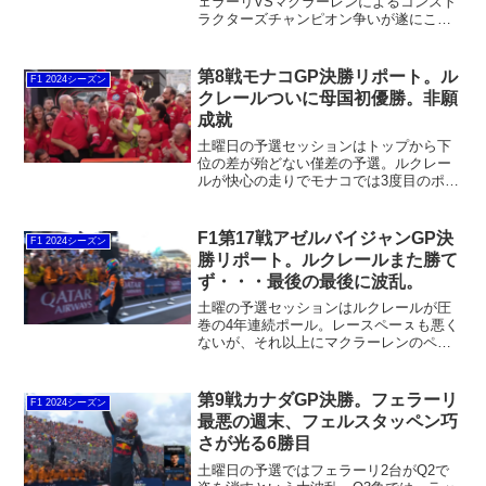
ェラーリVSマクラーレンによるコンスト
ラクターズチャンピオン争いが遂にここ
で決着します。各チーム、ドライバーで
分けられたウイングセッティングがどう
左右していくのか？またFP1では多くの
第8戦モナコGP決勝リポート。ル
F1 2024シーズン
ルーキーがテスト走行するので、そうい
クレールついに母国初優勝。非願
ったところも決勝レースに影響が出そう
成就
です。
土曜日の予選セッションはトップから下
位の差が殆どない僅差の予選。ルクレー
ルが快心の走りでモナコでは3度目のポー
ルポジションを獲得。同時に今シーズン
初ポールとフェラーリにとっても250回目
のポールポジション。モナコでの決勝は
F1第17戦アゼルバイジャンGP決
F1 2024シーズン
予選の時のような攻めて攻めてという姿
勝リポート。ルクレールまた勝て
勢とは違い、抜けないのでとにかく我慢
ず・・・最後の最後に波乱。
比べです。
土曜の予選セッションはルクレールが圧
巻の4年連続ポール。レースペーㇲも悪く
ないが、それ以上にマクラーレンのペー
スが良い。しかしアゼルバイジャンでは
一度も勝てていないので、いい加減勝ち
たいところ。今週はレッドブルのペレス
第9戦カナダGP決勝。フェラーリ
F1 2024シーズン
がフェルスタッペン以上に調子が良い。
最悪の週末、フェルスタッペン巧
久しぶりの表彰台に期待がかかります。
さが光る6勝目
土曜日の予選ではフェラーリ2台がQ2で