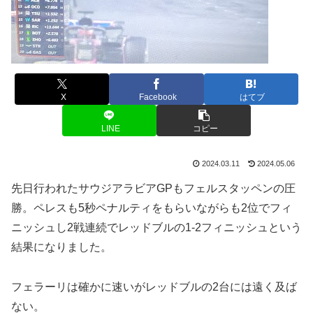
X
Facebook
はてブ
LINE
コピー
2024.03.11
2024.05.06
先日行われたサウジアラビアGPもフェルスタッペンの圧
勝。ペレスも5秒ペナルティをもらいながらも2位でフィ
ニッシュし2戦連続でレッドブルの1-2フィニッシュという
結果になりました。
フェラーリは確かに速いがレッドブルの2台には遠く及ば
ない。