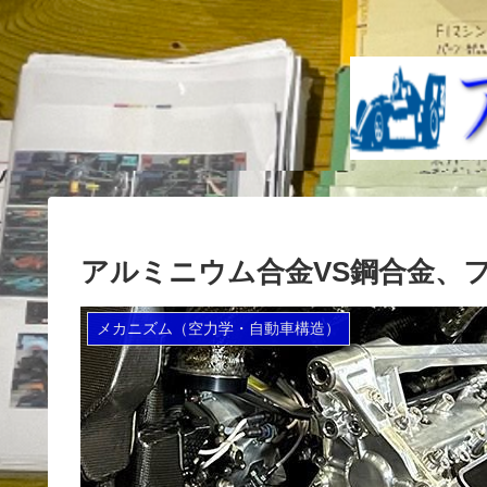
アルミニウム合金VS鋼合金、フ
メカニズム（空力学・自動車構造）