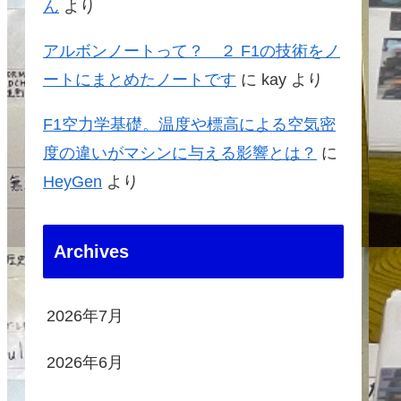
ん
より
アルボンノートって？ ２ F1の技術をノ
ートにまとめたノートです
に
kay
より
F1空力学基礎。温度や標高による空気密
度の違いがマシンに与える影響とは？
に
HeyGen
より
Archives
2026年7月
2026年6月