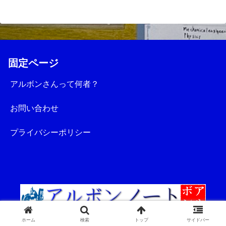
固定ページ
アルボンさんって何者？
お問い合わせ
プライバシーポリシー
© 2023 アルボンノート.
ホーム
検索
トップ
サイドバー