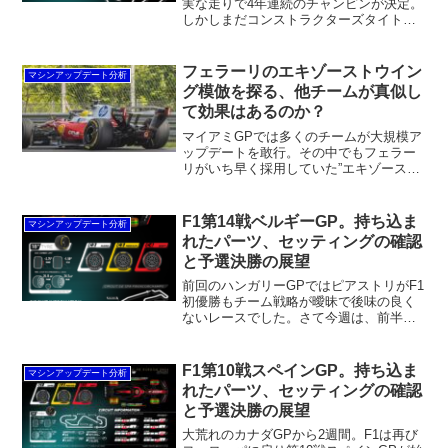
実な走りで4年連続のチャンピンが決定。
しかしまだコンストラクターズタイトル
は決まっていません。コンストラクター
ズタイトルはマクラーレンとフェラーリ
の一騎打ち。フェラーリがタイトルを取
フェラーリのエキゾーストウイン
マシンアップデート分析
れば2008年以来、マクラーレンに至って
グ模倣を探る、他チームが真似し
は1998年以来の獲得となります。
て効果はあるのか？
マイアミGPでは多くのチームが大規模ア
ップデートを敢行。その中でもフェラー
リがいち早く採用していた”エキゾースト
ウイング”を真似るチームが目立ちまし
た。シャシー開発で他チームを先行して
いるフェラーリ、このエキゾーストウイ
F1第14戦ベルギーGP。持ち込ま
マシンアップデート分析
ングはトレンドとなりそう。しかし、フ
れたパーツ、セッティングの確認
ェラーリ同様の効果は得られるのか？
と予選決勝の展望
前回のハンガリーGPではピアストリがF1
初優勝もチーム戦略が曖昧で後味の良く
ないレースでした。さて今週は、前半最
終戦ベルギーGPです。これが終わると約
1ヶ月のサマーブレイクに突入します。ハ
ンガリーで導入されたアップデートの効
F1第10戦スペインGP。持ち込ま
マシンアップデート分析
果は、このサーキットで明らかになりま
れたパーツ、セッティングの確認
す。
と予選決勝の展望
大荒れのカナダGPから2週間。F1は再び