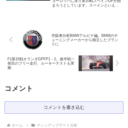
ヨーロッパに戻り第10戦スペインGPが始
まろうとしています。スペインといえば
かつては第二の開幕戦として、大型アッ
プデートが持ち込まれていたコースで
す。かつてはここでプレシーズンテスト
が行わており、各チームとしてはデータ
は十分にそろっているコースでもありま
す。
市販車分析BMWアルピナ編。BMWのチ
ューニングメーカーから独立したブラン
ドに
F1第15戦オランダGPFP1・2。後半戦一
発目のフリー走行、ルーキーテストも実
施
コメント
コメントを書き込む
ホーム
マシンアップデート分析