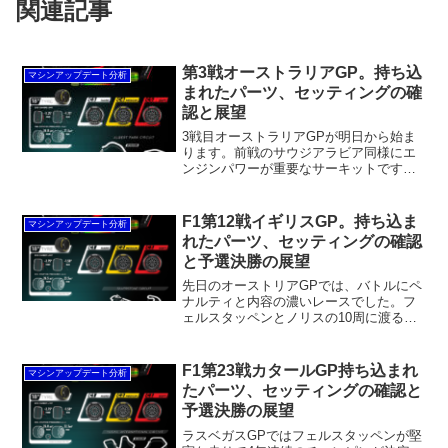
関連記事
第3戦オーストラリアGP。持ち込
マシンアップデート分析
まれたパーツ、セッティングの確
認と展望
3戦目オーストラリアGPが明日から始ま
ります。前戦のサウジアラビア同様にエ
ンジンパワーが重要なサーキットです。
サウジアラビアほどではないですが所々
に存在する高速区間でのパフォーマンス
も無視はできません。各チームがどのよ
F1第12戦イギリスGP。持ち込ま
マシンアップデート分析
うなマシン、セッティングを持ち込んで
れたパーツ、セッティングの確認
きたか確認してみましょう。
と予選決勝の展望
先日のオーストリアGPでは、バトルにペ
ナルティと内容の濃いレースでした。フ
ェルスタッペンとノリスの10周に渡るバ
トルの末に接触。この一件で両者の仲に
も亀裂が入ってしまったかも知れませ
ん。トップ2が混乱を見せる中で、その後
F1第23戦カタールGP持ち込まれ
マシンアップデート分析
ろにしっかりと付いていたラッセルが今
たパーツ、セッティングの確認と
季初優勝。
予選決勝の展望
ラスベガスGPではフェルスタッペンが堅