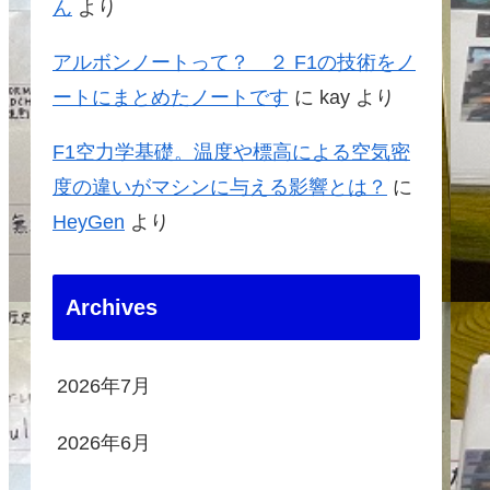
ん
より
アルボンノートって？ ２ F1の技術をノ
ートにまとめたノートです
に
kay
より
F1空力学基礎。温度や標高による空気密
度の違いがマシンに与える影響とは？
に
HeyGen
より
Archives
2026年7月
2026年6月