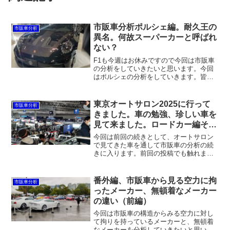
市販車分析ポルシェ編。耐久王の
市販車分析
異名。何故スーパーカーと呼ばれ
ない？
F1も今週はお休みですので今回は市販車
の分析をしていきたいと思います。今回
はポルシェの分析をしていきます。皆さ
んはポルシェという車種を聞いてどんな
イメージを持ちますか？成功者が乗るイ
メージ、スポーツカーが好きな人が乗
東京オートサロン2025に行って
市販車分析
る、フェラーリのライバル...
きました。車の勉強、珍しい車を
見て来ました。ロードカー編その
2
今回は前回の続きとして、オートサロン
で見てきた車を通して市販車の分析の続
きに入ります。前回の投稿でも触れまし
たが、市販車を分析する際に注意して見
ている点は6つあり、ボディライン・フロ
ント形状とサイド形状について分析して
番外編、市販車から見る空力に拘
市販車分析
いきました。今回は後半戦です。リア形
ったメーカー、無頓着なメーカー
状・内部構造・フロア構造について触れ
の違い（前編）
ていきたいと思います。
今回は市販車の構造からみる空力に対し
て拘りを持っているメーカーと、無頓着
なメーカーを分析していきたいと思いま