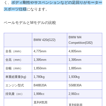
く、
ボディ剛性やサスペンションなどの足回りがモーター
スポーツ仕様
になります。
ベールモデルとMモデルの比較
BMW M4
BMW 420i(G22)
Competition(G82)
全長（mm）
4,775mm
4,805mm
全高（mm）
1,395mm
1,395mm
全幅（mm）
1,850mm
1,885mm
車重総重量(kg)
1,780kg
1,930kg
エンジン型式
B48B20A
S58B30A
排気量（cc）
1,998cc
2,992cc
直列4気筒
直列6気筒