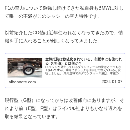
F1の空力について勉強し続けてきた私自身もBMWに対し
て唯一の不満がこのシャシーの空力特性です。
以前紹介したCD値は近年使われなくなってきたので、情
報を手に入れることが難しくなってきました。
空気抵抗は数値化されている。市販車にも使われ
る（CD値）とは何か？
F1マシンが発生しているダウンフォースの量はとてつもな
く多いですが、同時にドラッグも比例して増えていると説
明しました。 最高速域でのダウンフォース量は、車重の3
～4倍であるということも説明しました。 今の現代社会で
は、移動の際には必ずと言っていいほど車を使用する車社
2024.01.07
albonnote.com
会です。
現行型（G型）になってからは改善傾向にありますが、そ
れより前（E型、F型）はライバル社よりもかなり遅れを
取る結果となっています。