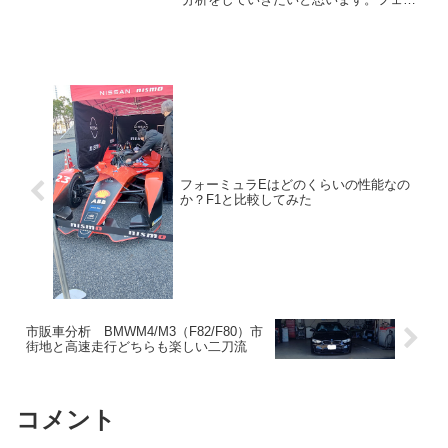
ーリ言えば車好きなら誰もが憧れるスー
パーカーの元祖。もし、手元に大金があ
ったら・・・とお思いの方は沢山いらっ
しゃるはずです。今回は力を入れて解説
していきたいと思います。
フォーミュラEはどのくらいの性能なの
か？F1と比較してみた
市販車分析 BMWM4/M3（F82/F80）市
街地と高速走行どちらも楽しい二刀流
コメント