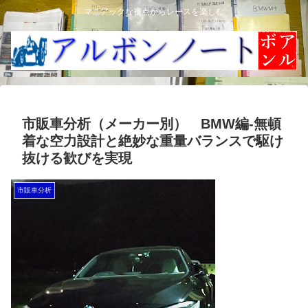
マニアックな視点からレースを楽しむ
市販車分析（メーカー別） BMW編-無頓
着な空力設計と絶妙な重量バランスで駆け
抜ける歓びを実現
市販車分析