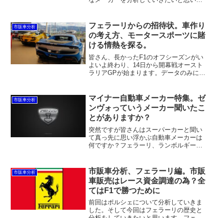
す。先日東京のお台場に行き、TOKYO
SUPERCAR DAY2024でスーパーカーの
構造や仕組みを少し見てきました。その
フェラーリからの招待状。車作り
市販車分析
際に見た実車の様子を載せながら解説し
の考え方、モータースポーツに賭
ていきたいと思います。
ける情熱を探る。
皆さん、長かったF1のオフシーズンがい
よいよ終わり、14日から開幕戦オースト
ラリアGPが始まります。データのみによ
るとマクラーレンが予選、レースペース
共にリードしているという予想。テスト
が終了し1週間空きができたので、どうし
マイナー自動車メーカー特集。ゼ
市販車分析
ようかと考えている所にフェラーリから
ンヴォっていうメーカー聞いたこ
招待状が届きました。
とがありますか？
突然ですが皆さんはスーパーカーと聞い
て真っ先に思い浮かぶ自動車メーカーは
何ですか？フェラーリ、ランボルギー
ニ、マクラーレン等・・・聞いたことが
あるメーカーの名前は上がるかと思いま
す。しかし当然のことながら、自動車を
市販車分析、フェラーリ編。市販
市販車分析
作っているメーカーは聞いたことがある
車販売はレース資金調達の為？全
ものだけではありません。
てはF1で勝つために
前回はポルシェについて分析していきま
した。そして今回はフェラーリの歴史と
分析をしていきたいと思います。フェラ